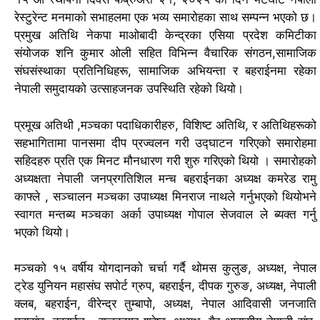
k
p
e
m
k
r
s
रेस्टुरेन्ट मनमाको सभाहलमा एक भव्य समारोहका साथ सम्पन्न भएको छ।
r
a
t
प्रमुख अतिथि नेकपा माओबादी केन्द्रका एसिया प्रदेश कमिटीका
n
संयोजक शनि कुमार ओली सहित विभिन्न वैचारिक संगठन,सामाजिक
s
संघसंस्थाका प्रतिनिधिहरू, सामाजिक अभियन्ता र बहराईनमा रहेका
l
नेपाली समुदायको उत्साहजनक उपस्थिति रहेको थियो।
a
t
प्रमूख अतिथी ,मञ्चका पदाधिकारीहरु, विशिष्ट अतिथि, र अतिथिहरूको
e
सहभागितामा पानसमा दीप प्रज्वलन गरी उद्घाटन गरिएको समारोहमा
सहिदहरु प्रति एक मिनट मौनधारण गरी शुरु गरिएको थियो । समारोहको
अध्यक्षता नेपाली जनप्रगतिशिल मन्च बहराईनका अध्यक्ष कमरेड रामु
काफ्ले , सञ्चालन मञ्चका उपाध्यक्ष मिनराज नाथले गर्नुभएको थियोभने
स्वागत मन्तब्य मञ्चका अर्का उपाध्यक्ष गोपाल सेजवाल ले ब्यक्त गर्नु
भएको थियो।
मञ्चको १५ वर्षीय योगदानको चर्चा गर्दै थोमस कुलुङ, अध्यक्ष, नेपाल
ट्रेड युनियन महासंघ सपोर्ट ग्रुप, बहराईन, दीपक गुरुङ, अध्यक्ष, नेपाली
क्लब, बहराईन, वीरेन्द्र तुम्बापो, अध्यक्ष, नेपाल आदिवासी जनजाति