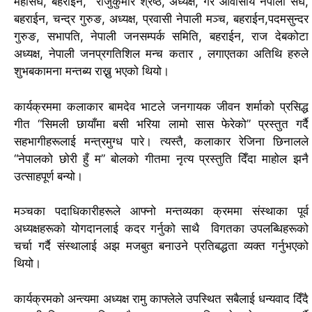
महासंघ, बहराईन, राजुकुमार श्रेष्ठ, अध्यक्ष, गैर आवासीय नेपाली संघ,
बहराईन, चन्द्र गुरुङ, अध्यक्ष, प्रवासी नेपाली मञ्च, बहराईन,पदमसुन्दर
गुरुङ, सभापति, नेपाली जनसम्पर्क समिति, बहराईन, राज देबकोटा
अध्यक्ष, नेपाली जनप्रगतिशिल मन्च कतार , लगाएतका अतिथि हरुले
शुभबकामना मन्तब्य राख्नु भएको थियो।
कार्यक्रममा कलाकार बामदेव भाटले जनगायक जीवन शर्माको प्रसिद्ध
गीत “सिमली छायाँमा बसी भरिया लामो सास फेरेको” प्रस्तुत गर्दै
सहभागीहरूलाई मन्त्रमुग्ध पारे। त्यस्तै, कलाकार रेजिना छिनालले
“नेपालको छोरी हुँ म” बोलको गीतमा नृत्य प्रस्तुति दिँदा माहोल झनै
उत्साहपूर्ण बन्यो।
मञ्चका पदाधिकारीहरूले आफ्नो मन्तव्यका क्रममा संस्थाका पूर्व
अध्यक्षहरूको योगदानलाई कदर गर्नुको साथै विगतका उपलब्धिहरूको
चर्चा गर्दै संस्थालाई अझ मजबुत बनाउने प्रतिबद्धता व्यक्त गर्नुभएको
थियो।
कार्यक्रमको अन्त्यमा अध्यक्ष रामु काफ्लेले उपस्थित सबैलाई धन्यवाद दिँदै