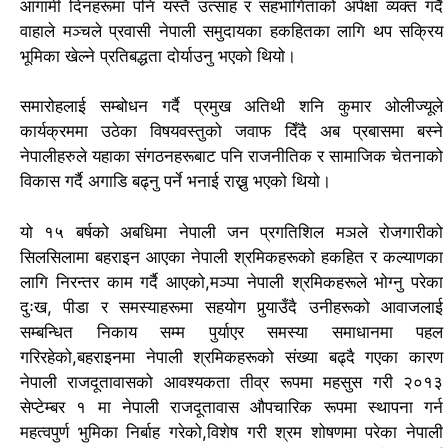
आगामी दिनहरूमा पनि यस्तै उत्साह र सहभागिताको अपेक्षा व्यक्त गर्दै
वाहाले मञ्चले प्रवासी नेपाली समुदायका हकहितका लागि थप सक्रिय
भूमिका खेल्ने प्रतिबद्धता दोर्याउनु भएको थियो।
समारोहलाई सम्बोधन गर्दै प्रमुख अतिथी शनि कुमार ओलीज्यूले
कार्यक्रममा उठेका विषयवस्तुको जवाफ दिँदै अब प्रबासमा बस्ने
नेपालीहरुले यहाका संगठनहरूबाट पनि राजनीतिक र सामाजिक चेतनाको
विकास गर्दै अगाडि बढ्नु पर्ने भनाई राख्नु भएको थियो।
यो १५ बर्षको अबधिमा नेपाली जन प्रगतिशिल मञले रोजगारीको
सिलसिलामा बहराइन आएका नेपाली श्रमिकहरूको हकहित र कल्याणका
लागि निरन्तर काम गर्दै आएको,मञ्पा नेपाली श्रमिकहरूले भोग्नु परेका
दुःख, पीडा र समस्याहरूमा सहयोग पुर्‍याउँदै उनीहरूको आवाजलाई
सम्बन्धित निकाय सम्म पुर्याएर समस्या समाधानमा पहल
गरिरहेको,बहराइनमा नेपाली श्रमिकहरूको संख्या बढ्दै गएका कारण
नेपाली राजदूतावासको आवश्यकता तीव्र रूपमा महसुस गरी २०१३
सेप्टेम्बर १ मा नेपाली राजदूतावास औपचारिक रूपमा स्थापना गर्न
महत्वपुर्ण भुमिका निर्बाह गरेको,विशेष गरी श्रम शोषणमा परेका नेपाली