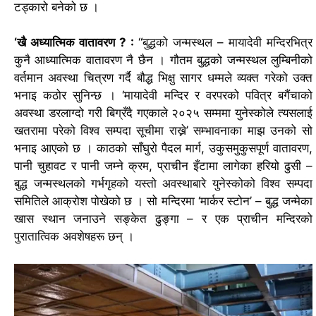
टड्कारो बनेको छ ।
‘खै अध्यात्मिक वातावरण ? :
“बुद्धको जन्मस्थल – मायादेवी मन्दिरभित्र
कुनै आध्यात्मिक वातावरण नै छैन ।
गौतम बुद्धको जन्मस्थल लुम्बिनीको
वर्तमान अवस्था चित्रण गर्दै बौद्ध भिक्षु सागर धम्मले व्यक्त गरेको उक्त
भनाइ कठोर सुनिन्छ ।
‘मायादेवी मन्दिर र वरपरको पवित्र बगैंचाको
अवस्था डरलाग्दो गरी बिग्रँदै गएकाले २०२५ सम्ममा युनेस्कोले त्यसलाई
खतरामा परेको विश्व सम्पदा सूचीमा राख्ने’ सम्भावनाका माझ उनको सो
भनाइ आएको छ ।
काठको साँघुरो पैदल मार्ग, उकुसमुकुसपूर्ण वातावरण,
पानी चुहावट र पानी जम्ने क्रम, प्राचीन इँटामा लागेका हरियो ढुसी –
बुद्ध जन्मस्थलको गर्भगृहको यस्तो अवस्थाबारे युनेस्कोको विश्व सम्पदा
समितिले आक्रोश पोखेको छ ।
सो मन्दिरमा ‘मार्कर स्टोन’ – बुद्ध जन्मेका
खास स्थान जनाउने सङ्केत ढुङ्गा – र एक प्राचीन मन्दिरको
पुरातात्विक अवशेषहरू छन् ।