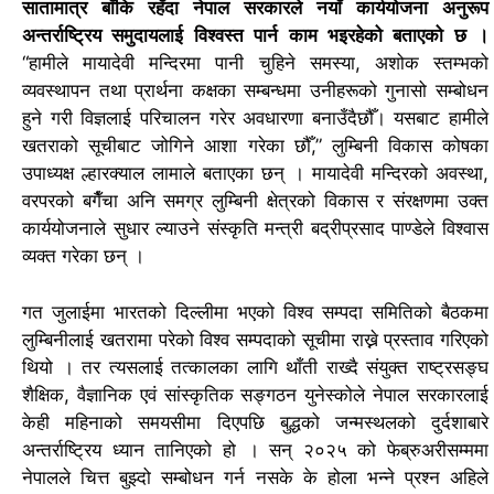
सातामात्र बाँकि रहँदा नेपाल सरकारले नयाँ कार्ययोजना अनुरूप
n
अन्तर्राष्ट्रिय समुदायलाई विश्वस्त पार्न काम भइरहेको बताएको छ ।
s
“हामीले मायादेवी मन्दिरमा पानी चुहिने समस्या, अशोक स्तम्भको
l
व्यवस्थापन तथा प्रार्थना कक्षका सम्बन्धमा उनीहरूको गुनासो सम्बोधन
a
हुने गरी विज्ञलाई परिचालन गरेर अवधारणा बनाउँदैछौँ। यसबाट हामीले
t
खतराको सूचीबाट जोगिने आशा गरेका छौँ,” लुम्बिनी विकास कोषका
e
उपाध्यक्ष ल्हारक्याल लामाले बताएका छन् ।
मायादेवी मन्दिरको अवस्था,
वरपरको बगैँचा अनि समग्र लुम्बिनी क्षेत्रको विकास र संरक्षणमा उक्त
कार्ययोजनाले सुधार ल्याउने संस्कृति मन्त्री बद्रीप्रसाद पाण्डेले विश्वास
व्यक्त गरेका छन् ।
गत जुलाईमा भारतको दिल्लीमा भएको विश्व सम्पदा समितिको बैठकमा
लुम्बिनीलाई खतरामा परेको विश्व सम्पदाको सूचीमा राख्ने प्रस्ताव गरिएको
थियो । तर त्यसलाई तत्कालका लागि थाँती राख्दै संयुक्त राष्ट्रसङ्घ
शैक्षिक, वैज्ञानिक एवं सांस्कृतिक सङ्गठन युनेस्कोले नेपाल सरकारलाई
केही महिनाको समयसीमा दिएपछि बुद्धको जन्मस्थलको दुर्दशाबारे
अन्तर्राष्ट्रिय ध्यान तानिएको हो ।
सन् २०२५ को फेब्रुअरीसम्ममा
नेपालले चित्त बुझ्दो सम्बोधन गर्न नसके के होला भन्ने प्रश्न अहिले