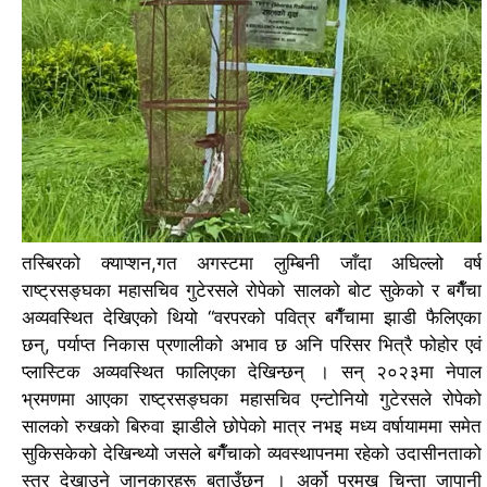
तस्बिरको क्याप्शन,
गत अगस्टमा लुम्बिनी जाँदा अघिल्लो वर्ष
राष्ट्रसङ्घका महासचिव गुटेरसले रोपेको सालको बोट सुकेको र बगैँचा
अव्यवस्थित देखिएको थियो
“वरपरको पवित्र बगैँचामा झाडी फैलिएका
छन्, पर्याप्त निकास प्रणालीको अभाव छ अनि परिसर भित्रै फोहोर एवं
प्लास्टिक अव्यवस्थित फालिएका देखिन्छन् ।
सन् २०२३मा नेपाल
भ्रमणमा आएका राष्ट्रसङ्घका महासचिव एन्टोनियो गुटेरसले रोपेको
सालको रुखको बिरुवा झाडीले छोपेको मात्र नभइ मध्य वर्षायाममा समेत
सुकिसकेको देखिन्थ्यो जसले बगैँचाको व्यवस्थापनमा रहेको उदासीनताको
स्तर देखाउने जानकारहरू बताउँछन् ।
अर्को प्रमुख चिन्ता जापानी