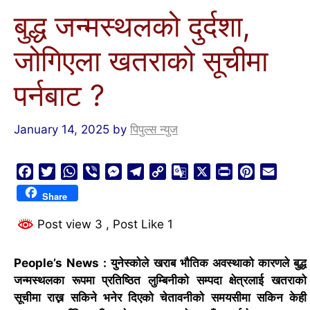
बुद्ध जन्मस्थलको दुर्दशा,
जोगिएला खतराको सूचीमा
पर्नबाट ?
January 14, 2025
by
पिपुल्स न्युज
F
T
W
V
M
T
C
G
X
P
P
E
a
w
h
i
e
e
o
o
r
i
m
Share
c
i
a
b
s
l
p
o
i
n
a
e
t
t
e
s
e
y
g
n
t
i
Post view 3
, Post Like 1
b
t
s
r
e
g
L
l
t
e
l
o
e
A
n
r
i
e
r
People’s News : युनेस्कोले खराब भौतिक अवस्थाको कारणले बुद्ध
o
r
p
g
a
n
T
e
जन्मस्थलका रूपमा प्रतिष्ठित लुम्बिनीको सम्पदा क्षेत्रलाई खतराको
k
p
e
m
k
r
s
सूचीमा राख्न सकिने भनेर दिएको चेतावनीको समयसीमा सकिन केही
r
a
t