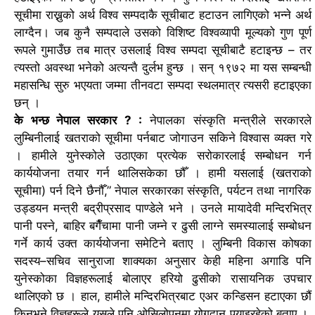
सूचीमा राख्नुको अर्थ विश्व सम्पदाकै सूचीबाट हटाउन लागिएको भन्ने अर्थ
लाग्दैन। जब कुनै सम्पदाले उसको विशिष्ट विश्वव्यापी मूल्यको गुण पूर्ण
रूपले गुमाउँछ तब मात्र उसलाई विश्व सम्पदा सूचीबाटै हटाइन्छ – तर
त्यस्तो अवस्था भनेको अत्यन्तै दुर्लभ हुन्छ । सन् १९७२ मा यस सम्बन्धी
महासन्धि सुरु भएयता जम्मा तीनवटा सम्पदा स्थलमात्र त्यसरी हटाइएका
छन् ।
के भन्छ नेपाल सरकार ? :
नेपालका संस्कृति मन्त्रीले सरकारले
लुम्बिनीलाई खतराको सूचीमा पर्नबाट जोगाउन सकिने विश्वास व्यक्त गरे
।
हामीले युनेस्कोले उठाएका प्रत्येक सरोकारलाई सम्बोधन गर्न
कार्ययोजना तयार गर्न थालिसकेका छौँ । हामी यसलाई (खतराको
सूचीमा) पर्न दिने छैनौँ,” नेपाल सरकारका संस्कृति, पर्यटन तथा नागरिक
उड्डयन मन्त्री बद्रीप्रसाद पाण्डेले भने ।
उनले मायादेवी मन्दिरभित्र
पानी पस्ने, बाहिर बगैँचामा पानी जम्ने र ढुसी लाग्ने समस्यालाई सम्बोधन
गर्ने कार्य उक्त कार्ययोजना समेटिने बताए ।
लुम्बिनी विकास कोषका
सदस्य–सचिव सानुराजा शाक्यका अनुसार केही महिना अगाडि पनि
युनेस्कोका विज्ञहरूलाई बोलाएर हरियो ढुसीको रासायनिक उपचार
थालिएको छ ।
हाल, हामीले मन्दिरभित्रबाट एअर कन्डिसन हटाएका छौं
किनभने विज्ञहरूले यसले पनि ओसिलोपनमा योगदान पुर्‍याइरहेको बताए ।