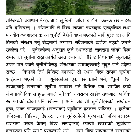
तस्बिरको क्याप्शन,
भैरहवाबाट लुम्बिनी जाँदा बाटोमा कलकारखानाहरू
पनि देखिन्छन् ।
संसारभरि नै विश्व सम्पदा स्थलहरू प्राकृतिक तथा
मानवीय व्यवहारका कारण चुनौती बेहोर्न वाध्य भएकाले भावी पुस्ताका लागि
तिनको संरक्षण गर्नु बौद्धमार्गी लगायत सबैजनाको कर्तव्य भएको उनले
उल्लेख गरे ।
युनेस्कोका अनुसार कुनै स्थानलाई ‘खतरामा रहेको विश्व
सम्पदाको सूचीमा राख्ने कार्यले उक्त स्थानको विशिष्ट विश्वव्यापी मूल्यलाई
असर पार्न सक्ने चुनौतीविरुद्ध संरक्षणका उपायहरूलाई सुदृढ पार्ने उद्देश्य
राख्छ – किनकी तिनै विशिष्ट कारणले सो स्थान विश्व सम्पदा सूचीमा
अङ्कित भएको हो ।
युनेस्कोका एक प्रवक्ताले भने, “कुनै विश्व
सम्पदालाई खतराको सूचीमा समावेश गर्ने बित्तिकै एक समर्पित कार्य
योजनाको विकास हुन्छ जसले युनेस्को र यसका साझेदारहरूबाट आर्थिक
सहायताको ढोका पनि खोल्छ ।
अनि जब ती चुनौतीहरूको सम्बोधन
हुन्छ, उक्त सम्पदालाई (खतराको) सूचीबाट हटाउन सकिन्छ । हालैका
वर्षहरूमा, निश्चित् देशहरू तथा युनेस्कोको प्रयासको परिणामस्वरुप
खतरामा परेका कैयन् विश्व सम्पदालाई त्यस्तो खतराको सूचीबाट
हटाइएका पनि छन्,” प्रवक्ताले भने ।
कुनै विश्व सम्पदालाई खतराको