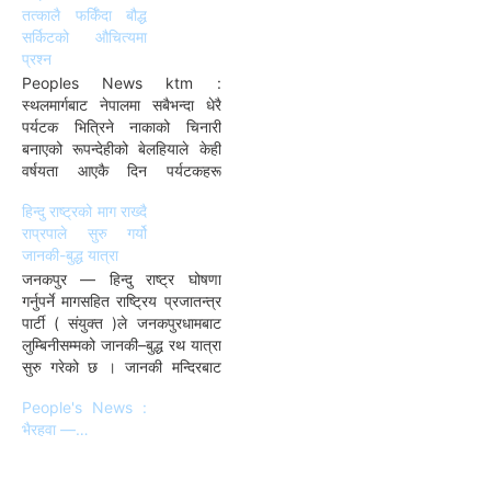
तत्कालै फर्किँदा बौद्ध
सर्किटको औचित्यमा
प्रश्न
Peoples News ktm :
स्थलमार्गबाट नेपालमा सबैभन्दा धेरै
पर्यटक भित्रिने नाकाको चिनारी
बनाएको रूपन्देहीको बेलहियाले केही
वर्षयता आएकै दिन पर्यटकहरू
बाहिरिने नाकाको रूपमा पनि चिनिन
हिन्दु राष्ट्रको माग राख्दै
थालेको छ । नेपाली अध्यागमन
राप्रपाले सुरु गर्यो
अधिकारीहरूका अनुसार तेस्रो
जानकी-बुद्ध यात्रा
मुलुकबाट प्रत्येक दिन सयौँ पर्यटक
जनकपुर — हिन्दु राष्ट्र घोषणा
यो नाकाबाट लुम्बिनी भ्रमण गर्न
गर्नुपर्ने मागसहित राष्ट्रिय प्रजातन्त्र
आउँछन्। तर उनीहरू आएकै दिन वा
पार्टी ( संयुक्त )ले जनकपुरधामबाट
भोलि…
लुम्बिनीसम्मको जानकी–बुद्ध रथ यात्रा
सुरु गरेको छ । जानकी मन्दिरबाट
सुरु भएको रथयात्रामा सो पार्टीका
People's News :
अध्यक्षद्वय पशुपति शमशेर जबरा र
भैरहवा —…
प्रकाशचन्द्र लोहनीसँगै सुनिलबहादुर
थापा, ध्रुवबहादुर प्रधान, विष्णु
विक्रम लोहनी लगायतका पार्टीका शिर्ष