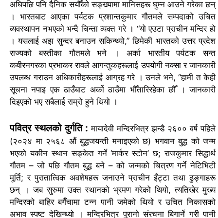
अघिपछि पनि दैनिक सयौँको सङ्ख्यामा मानिसहरू घुम्न आउने गरेका छन्
।
भारतबाट आएका पर्यटक प्रशान्तकुमार गौतमले सम्पदाको उचित
व्यवस्थापन नभएको भन्दै चिन्ता व्यक्त गरे ।
“यो एउटा प्राचीन मन्दिर हो
। यसलाई अझ सुन्दर बनाउन सकिन्थ्यो,” छिमेकी भारतको उत्तर प्रदेश
राज्यको बस्तीका गौतमले भने ।
अर्का भारतीय पर्यटक सन्त
कबीरनगरका प्रभाकर रावले आगन्तुकहरूलाई उपयोगी नक्सा र जानकारी
उपलब्ध गराउन अधिकारीहरूलाई आग्रह गरे ।
उनले भने, “हामी त केही
सूचना नपाइ एक ठाउँबाट अर्को ठाउँमा भौँतारिरहेका छौँ । जानकारी
दिइएको भए सबैलाई राम्रो हुने थियो ।
पवित्र स्थलको दुर्गति :
मायादेवी मन्दिरभित्र झन्डै २६०० वर्ष पहिले
(२०२४ मा २५६८ औं बुद्धजयन्ती मनाइएको छ) भगवान बुद्ध को जन्म
भएको यकीन स्थान सङ्केत गर्ने ‘मार्कर स्टोन’ छ; राजकुमार सिद्धार्थ
गौतम – जो पछि गौतम बुद्ध बने – को जन्मको चित्रण गर्ने नेटिभिटी
मूर्ति; र पुरातात्विक अवशेषहरू जनाउने प्राचीन इँट्टा तथा ढुङ्गाहरू
छन् ।
जब सुरुमा उक्त स्थानको भ्रमण गरेको थियो, त्यतिखेर मुख्य
मन्दिरको बाहिर बगैँचामा टन्न पानी जमेको थियो र उचित निकासको
अभाव स्पष्ट देखिन्थ्यो । मन्दिरभित्र पुरानो संरचना बिगार्ने गरी पानी