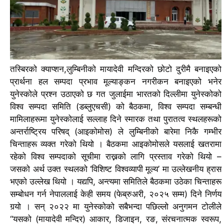
तस्बिरको क्याप्शन,
लुम्बिनीको मायादेवी मन्दिरको छोटो दुरीमै बनाइएको
प्रार्थना हल सम्पदा प्रभाव मूल्याङ्कन नगरीकन बनाइएको भनेर
युनेस्कोले प्रश्न उठाएको छ
गत जुलाईमा भारतको दिल्लीमा युनेस्कोको
विश्व सम्पदा समिति (डब्लुएचसी) को बैठकमा, विश्व सम्पदा सम्बन्धी
मामिलाहरूमा युनेस्कोलाई सल्लाह दिने स्मारक तथा पुरातत्व स्थलहरूको
अन्तर्राष्ट्रिय परिषद् (आइकोमोस) ले लुम्बिनीको बारेमा निकै गम्भीर
चिन्ताहरू व्यक्त गरेको थियो ।
बैठकमा आइकोमोसले यसलाई खतरामा
रहेको विश्व सम्पदाको सूचीमा राख्नको लागि प्रस्ताव गरेको थियो –
जसको अर्थ उक्त स्थलको ‘विशिष्ट विश्वव्यापी मूल्य’ मा उल्लेखनीय ह्रास
भएको उल्लेख थियो ।
यद्यपि, अन्त्यमा समितिले बैठकमा उठेका चिन्ताहरू
सम्बोधन गर्न नेपाललाई केही समय (फेब्रुअरी, २०२५ सम्म) दिने निर्णय
गर्‍यो ।
सन् २०२२ मा युनेस्कोको सबैभन्दा पछिल्लो अनुगमन टोलीले
“यसको (मायादेवी मन्दिर) आकार, डिजाइन, रङ, संरचनात्मक स्वरूप,