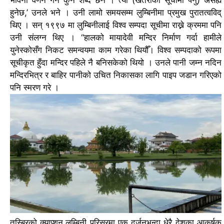
भावना वर्णन गर्न कुनै शब्द छैन । त्यो (खतराको सूचीमा पर्नु) असह्य
हुनेछ,’ उनले भने ।
उनी लामो समयसम्म लुम्बिनीमा प्रमुख पुरातत्वविद्
थिए । सन् १९९७ मा लुम्बिनीलाई विश्व सम्पदा सूचीमा राख्ने क्रममा पनि
उनी संलग्न थिए ।
“हालको मायादेवी मन्दिर निर्माण गर्दा हामीले
युनेस्कोसँग निकट समन्वयमा काम गरेका थियौँ। विश्व सम्पदाको रूपमा
सूचीकृत हुँदा मन्दिर पहिले नै बनिसकेको थियो ।
उनले पानी जम्न नदिन
मन्दिरभित्र र बाहिर पानीको उचित निकासका लागि पाइप जडान गरिएको
पनि स्मरण गरे ।
तस्बिरको क्याप्शन,
लुम्बिनी परिसरमा एक दर्जनभन्दा धेरै देशका आकर्षक