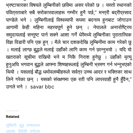
भ्रष्टाचारका विषयले लुम्बिनीको छविमा असर परेको छ । यस्तो स्थानको
पवित्रताबारे सबै सरोकारवालाहरू गम्भीर हुनै पर्छ,” मन्त्री बद्रीप्रसाद
पाण्डेले भने ।
लुम्बिनीलाई विश्वव्यापी रूपमा बदनाम हुनबाट जोगाउन
आगामी केही महिना महत्त्वपूर्ण हुने छन् ।
नेपालले अन्तर्राष्ट्रिय
समुदायलाई सन्तुष्ट पार्न सक्ने आशा गर्ने धेरैमध्ये लुम्बिनीका पुरातात्विक
विज्ञ विडारी पनि एक हुन् ।
मैले चार दशकदेखि लुम्बिनीमा काम गरेको छु
। मलाई लाग्छ बुद्धले मलाई उहाँको लागि काम गर्न छान्नुभयो । यदि यो
खतराको सूचीमा राखियो भने म निकै निराश हुनेछु ।
उहाँको मृत्यु
हुनुअघि भगवान बुद्धले आफ्ना शिष्यहरूलाई लुम्बिनी भ्रमण गर्न भन्नुभएको
थियो । यसलाई बौद्ध धर्मावलम्बीहरूले सर्वत्र उच्च आदर र भक्तिका साथ
लिने गरेका छन् । यसको संरक्षणमा एक रती पनि लापरवाही हुनै हुँदैन,”
उनले भने । savar bbc
Related
लुम्बिनी: बुद्ध जन्मस्थल
आएका विदेशी पर्यटक