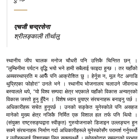
एचजी चन्द्रसेना
श्रीलङ्काली तीर्थालु
स्थानीय जीप चालक मनोज चौधरी पनि उत्तिकै चिन्तित छन् ।
“लुम्बिनीमा पर्यटन वृद्धि भयो भने हामी सबैलाई फाइदा हुन्छ । तर यहाँको
अव्यवस्थाप्रति म आफैँ पनि आक्रोशित छु । हेर्नुस न, मूल गेट अगाडि
थुप्रिएका फोहोर!” उनले भने ।
स्थानीय भोजनालय चलाउने जीवनाथ
बस्यालले थपे, “यो विश्व सम्पदा क्षेत्र भएकाले यहाँको विकास अन्यत्रको
विकास जस्तो हुनु हुँदैन । विशेष ध्यान पुर्‍याएर संरचनाहरू बनाइनु पर्छ ।
अधिकारीहरू सचेत हुनुपर्छ ।
उनको सङ्केत युनेस्कोले पनि असहज
मानेको मुख्य क्षेत्र नजिकै निर्मित एक विशाल हल तर्फ पनि थियो ।
(संयुक्त राष्ट्रसङ्घद्वारा स्वीकृत) गुरुयोजनाको डिजाइन उल्लङ्घन हुन
सक्ने संरचनाहरू निर्माण गर्दा अधिकारीहरूले युनेस्कोसँग परामर्श गर्नुपर्थ्यो
र उनीहरूलाई विश्वासमा लिन सक्नुपर्थ्यो । युनेस्कोद्वारा सम्पदाको प्रभाव