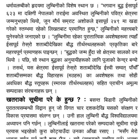
धर्मावलम्बीको हृदयमा लुम्बिनीको विशेष स्थान छ ।
“भगवान बुद्ध ईसापूर्व
६२३ मा दक्षिणी नेपालको तराईमा अवस्थित लुम्बिनीको पवित्र क्षेत्रमा
जन्मनुभएको थियो, जुन मौर्य सम्राट अशोकले इसापूर्व २४९ मा खडा
गरेको स्तम्भमा रहेको लिखतबाट प्रमाणित हुन्छ,” लुम्बिनीको महत्त्वबारे
युनेस्कोले जनाएको छ ।
“लुम्बिनीमा रहेका पुरातात्विक अवशेषहरूमा त्यहाँ
ईसापूर्व तेस्रो शताब्दीदेखिका बौद्ध तीर्थस्थलहरूको प्रकृतिका बारे
महत्त्वपूर्ण प्रमाणहरू पाइन्छन् ।
“बुद्धको जन्म हुँदा सो क्षेत्रमा सालको वन
थियो । पछि, सो स्थान बुद्धका अनुयायीहरूको लागि पूजाको केन्द्र बन्यो
। तसर्थ, यस क्षेत्रमा ईसापूर्व तेस्रो शताब्दीदेखि ईस्वी सम्वत् पाँचौँ
शताब्दीसम्मका बौद्ध विहारहरू (मठहरू) का अवशेषहरू तथा सोही
अवधिका बौद्ध स्तूपहरू (स्मारक तीर्थस्थलहरू) सहित प्राचीन अमूल्य
सम्पदाका संरचनाहरू छन् ।
खतराको सूचीमा परे के हुन्छ ? :
बसन्त बिडारी लुम्बिनीको
पुरातत्वसम्बन्धी विद्वान हुन् जो विगत चार दशकदेखि यसको संरक्षण र
विकास प्रयासमा संलग्न छन् । उनी हाल लुम्बिनी बौद्ध विश्वविद्यालयमा
अध्यापन पनि गर्छन् ।
लुम्बिनीलाई खतरामा परेको सम्पदाको सूचीमा राख्ने
प्रयास भइरहेको कुरा कोट्याउँदा उनका आँखा रसाए ।
“मसँग मेरो