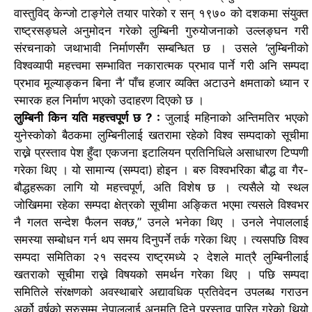
वास्तुविद् केन्जो टाङ्गेले तयार पारेको र सन् १९७० को दशकमा संयुक्त
राष्ट्रसङ्घले अनुमोदन गरेको लुम्बिनी गुरुयोजनाको उल्लङ्घन गरी
संरचनाको जथाभावी निर्माणसँग सम्बन्धित छ ।
उसले ‘लुम्बिनीको
विश्वव्यापी महत्त्वमा सम्भावित नकारात्मक प्रभाव पार्ने गरी अनि सम्पदा
प्रभाव मूल्याङ्कन बिना नै’ पाँच हजार व्यक्ति अटाउने क्षमताको ध्यान र
स्मारक हल निर्माण भएको उदाहरण दिएको छ ।
लुम्बिनी किन यति महत्त्वपूर्ण छ ? :
जुलाई महिनाको अन्तिमतिर भएको
युनेस्कोको बैठकमा लुम्बिनीलाई खतरामा रहेको विश्व सम्पदाको सूचीमा
राख्ने प्रस्ताव पेश हुँदा एकजना इटालियन प्रतिनिधिले असाधारण टिप्पणी
गरेका थिए ।
यो सामान्य (सम्पदा) होइन । बरु विश्वभरिका बौद्ध वा गैर-
बौद्धहरूका लागि यो महत्त्वपूर्ण, अति विशेष छ । त्यसैले यो स्थल
जोखिममा रहेका सम्पदा क्षेत्रको सूचीमा अङ्कित भएमा त्यसले विश्वभर
नै गलत सन्देश फैलन सक्छ,” उनले भनेका थिए । उनले नेपाललाई
समस्या सम्बोधन गर्न थप समय दिनुपर्ने तर्क गरेका थिए ।
त्यसपछि विश्व
सम्पदा समितिका २१ सदस्य राष्ट्रमध्ये २ देशले मात्रै लुम्बिनीलाई
खतराको सूचीमा राख्ने विषयको समर्थन गरेका थिए । पछि सम्पदा
समितिले संरक्षणको अवस्थाबारे अद्यावधिक प्रतिवेदन उपलब्ध गराउन
अर्को वर्षको सुरुसम्म नेपाललाई अनुमति दिने प्रस्ताव पारित गरेको थियो