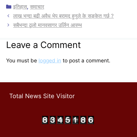
नेता तथा सयौंको संख्यामा…
Categories
इतिहास
,
समाचार
लाख भन्दा बढी अवैध भेप बरामद हुनुले के सङ्केत गर्छ ?
सबैभन्दा ठूलो मानवसागर उर्लिन आरम्भ
Leave a Comment
You must be
logged in
to post a comment.
Total News Site Visitor